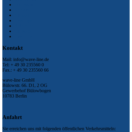
Impressum
Kontakt
Kunden
Leistungen
Referenzen
Startseite
Über Uns
Kontakt
Mail: info@wave-line.de
Tel: + 49 30 235560 0
Fax.: + 49 30 235560 66
wave-line GmbH
Bülowstr. 66. D1, 2 OG
Gewerbehof Bülowbogen
10783 Berlin
Anfahrt
Sie erreichen uns mit folgenden öffentlichen Verkehrsmitteln: