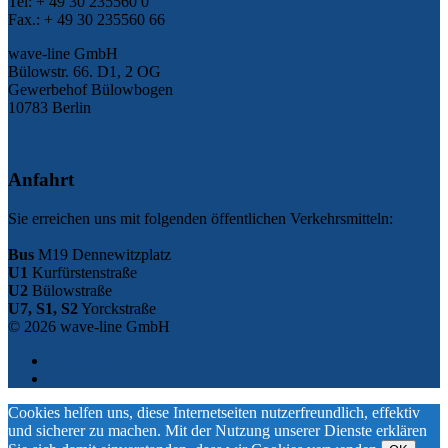
Tel: + 49 30 235560 0
Fax.: + 49 30 235560 66
wave-line GmbH
Bülowstr. 66. D1, 2 OG
Gewerbehof Bülowbogen
10783 Berlin
Anfahrt
Sie erreichen uns mit folgenden öffentlichen Verkehrsmitteln:
Bus
M19 Dennewitzplatz
U1
Kurfürstenstraße
U2
Bülowstraße
U7, S1, S2
Yorckstraße
© 2026 wave-line GmbH
Impressum
Datenschutz
Cookies helfen uns, diese Internetseiten nutzerfreundlich, effektiv
und sicherer zu machen. Mit der Nutzung unserer Dienste erklären